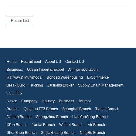
Return List
Home
Recruitment
About US
Contact US
Business:
Ocean Import & Export
Air Transportation
Railway & Multimodal
Bonded Warehousing
E-Commerce
Break Bulk
Trucking
Customs Broker
Supply Chain Management
LCL CFS
News:
Company
Industry
Business
Journal
Branch:
Qingdao FTZ Branch
Shanghai Branch
Tianjin Branch
DaLian Branch
Guangzhou Branch
LianYunGang Branch
Xi'an Branch
Yantai Branch
Weihai Branch
Air Branch
ShenZhen Branch
Shijiazhuang Branch
NingBo Branch