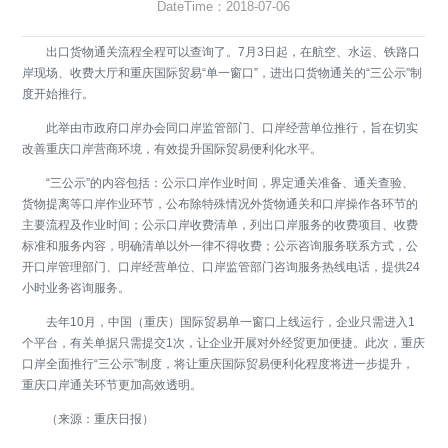
DateTime：2018-07-06
出口货物通关流程全程可以查询了。7月3日起，在航空、水运、铁路口
岸现场、收费大厅和重庆国际贸易“单一窗口”，进出口货物通关的“三公示”制
度开始推行。
此举由市政府口岸办会同口岸监管部门、口岸经营单位推行，旨在切实
改善重庆口岸营商环境，有效提升国际贸易便利化水平。
“三公示”的内容包括：公示口岸作业时间，界定通关准备、通关查验、
货物提离等口岸作业环节，公布除特殊情况外货物通关和口岸操作各环节的
主要流程及作业时间；公示口岸收费清单，列出口岸服务的收费项目、收费
标准和服务内容，明确清单以外一律不得收费；公示咨询服务联系方式，公
开口岸管理部门、口岸经营单位、口岸监管部门咨询服务热线电话，提供24
小时业务咨询服务。
去年10月，中国（重庆）国际贸易单一窗口上线运行，企业只需进入1
个平台，有关单据只需提交1次，让企业开展对外经贸更加便捷。此次，重庆
口岸全面推行“三公示”制度，将让重庆国际贸易便利化程度将进一步提升，
重庆口岸通关环节更加高效透明。
（来源：重庆日报）