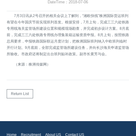
DateTime：2018-07-06
7月3日讯从2号召开的相关会议上了解到，“湘欧快线”株洲国际货运班列
有望在今年国庆节前实现班列首发。根据安排，7月上旬，完成三三六处铁路
专用线海关监管场所建设位置和规模现场勘查，并完成初步设计方案。8月底
前，完成三三六处铁路专用线办理集装箱运输资质申报。8月上旬，按照铁路
总局要求，申报铁路国际联运月度计划，把株洲国际班列纳入中欧班列临时
开行计划。9月底前，全部完成监管场所建设任务，并向长沙海关申请监管场
所验收。市政府还将制定出台班列贴补政策。副市长黄芳与会。
（来源：株洲传媒网）
Return List
Home
Recruitment
About US
Contact US