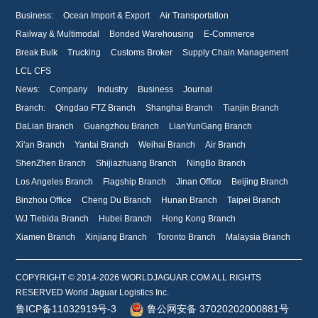
Business:
Ocean Import & Export
Air Transportation
Railway & Multimodal
Bonded Warehousing
E-Commerce
Break Bulk
Trucking
Customs Broker
Supply Chain Management
LCL CFS
News:
Company
Industry
Business
Journal
Branch:
Qingdao FTZ Branch
Shanghai Branch
Tianjin Branch
DaLian Branch
Guangzhou Branch
LianYunGang Branch
Xi'an Branch
Yantai Branch
Weihai Branch
Air Branch
ShenZhen Branch
Shijiazhuang Branch
NingBo Branch
Los Angeles Branch
Flagship Branch
Jinan Office
Beijing Branch
Binzhou Office
Cheng Du Branch
Hunan Branch
Taipei Branch
WJ Tiebida Branch
Hubei Branch
Hong Kong Branch
Xiamen Branch
Xinjiang Branch
Toronto Branch
Malaysia Branch
COPYRIGHT © 2014-2026 WORLDJAGUAR.COM ALL RIGHTS
RESERVED World Jaguar Logistics Inc.
鲁ICP备11032919号-3
鲁公网安备 37020202000881号